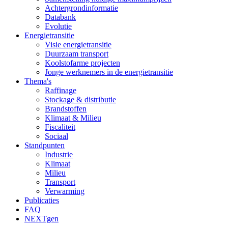
Achtergrondinformatie
Databank
Evolutie
Energietransitie
Visie energietransitie
Duurzaam transport
Koolstofarme projecten
Jonge werknemers in de energietransitie
Thema's
Raffinage
Stockage & distributie
Brandstoffen
Klimaat & Milieu
Fiscaliteit
Sociaal
Standpunten
Industrie
Klimaat
Milieu
Transport
Verwarming
Publicaties
FAQ
NEXTgen