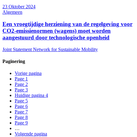
23 Oktober 2024
Algemeen
Een vroegtijdige herziening van de regelgeving voor
CO2-emissienormen (wagens) moet worden
aangestuurd door technologische openheid
Joint Statement Network for Sustainable Mobility
Paginering
Vorige pagina
Page
1
Page
2
Page
3
Huidige pagina
4
Page
5
Page
6
Page
7
Page
8
Page
9
…
Volgende pagina