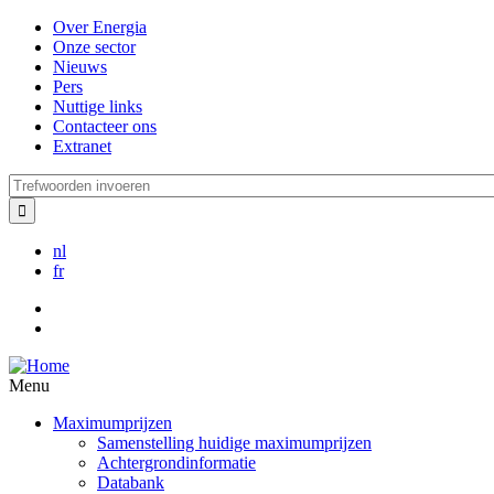
Overslaan
Over Energia
en
Onze sector
naar
Nieuws
de
Pers
inhoud
Nuttige links
gaan
Contacteer ons
Extranet
Trefwoorden
invoeren
nl
fr
Menu
Maximumprijzen
Samenstelling huidige maximumprijzen
Achtergrondinformatie
Databank