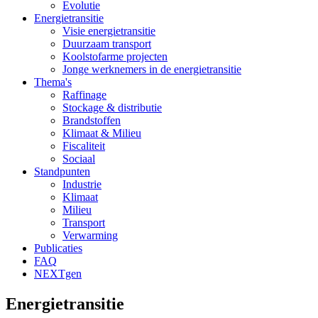
Evolutie
Energietransitie
Visie energietransitie
Duurzaam transport
Koolstofarme projecten
Jonge werknemers in de energietransitie
Thema's
Raffinage
Stockage & distributie
Brandstoffen
Klimaat & Milieu
Fiscaliteit
Sociaal
Standpunten
Industrie
Klimaat
Milieu
Transport
Verwarming
Publicaties
FAQ
NEXTgen
Energietransitie