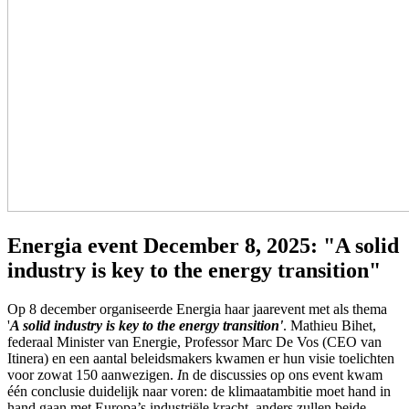
Energia event December 8, 2025: "A solid
industry is key to the energy transition"
Op 8 december organiseerde Energia haar jaarevent met als thema
'
A solid industry is key to the energy transition'
. Mathieu Bihet,
federaal Minister van Energie, Professor Marc De Vos (CEO van
Itinera) en een aantal beleidsmakers kwamen er hun visie toelichten
voor zowat 150 aanwezigen.
I
n de discussies op ons event kwam
één conclusie duidelijk naar voren: de klimaatambitie moet hand in
hand gaan met Europa’s industriële kracht, anders zullen beide