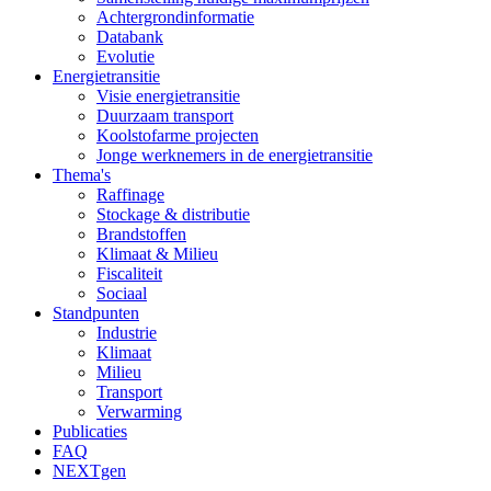
Achtergrondinformatie
Databank
Evolutie
Energietransitie
Visie energietransitie
Duurzaam transport
Koolstofarme projecten
Jonge werknemers in de energietransitie
Thema's
Raffinage
Stockage & distributie
Brandstoffen
Klimaat & Milieu
Fiscaliteit
Sociaal
Standpunten
Industrie
Klimaat
Milieu
Transport
Verwarming
Publicaties
FAQ
NEXTgen