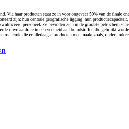
and. Via haar producten staat ze in voor ongeveer 50% van de finale en
eerd zijn: hun centrale geografische ligging, hun productiecapaciteit, d
 gekwalificeerd personeel. Ze bevinden zich in de grootste petrochemisc
eerde ruwe aardolie in een veelheid aan brandstoffen die gebruikt word
rochemie die er alledaagse producten mee maakt zoals, onder andere, le
ER