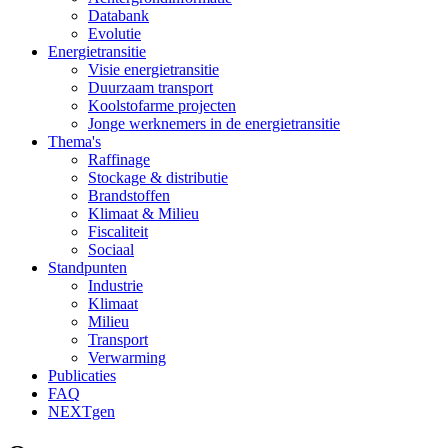
Databank
Evolutie
Energietransitie
Visie energietransitie
Duurzaam transport
Koolstofarme projecten
Jonge werknemers in de energietransitie
Thema's
Raffinage
Stockage & distributie
Brandstoffen
Klimaat & Milieu
Fiscaliteit
Sociaal
Standpunten
Industrie
Klimaat
Milieu
Transport
Verwarming
Publicaties
FAQ
NEXTgen