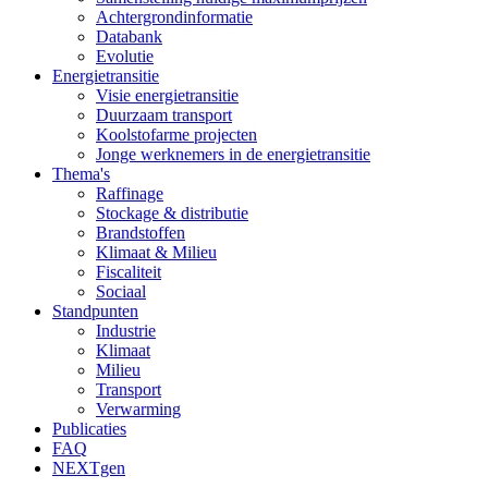
Achtergrondinformatie
Databank
Evolutie
Energietransitie
Visie energietransitie
Duurzaam transport
Koolstofarme projecten
Jonge werknemers in de energietransitie
Thema's
Raffinage
Stockage & distributie
Brandstoffen
Klimaat & Milieu
Fiscaliteit
Sociaal
Standpunten
Industrie
Klimaat
Milieu
Transport
Verwarming
Publicaties
FAQ
NEXTgen