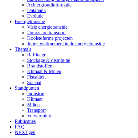
Achtergrondinformatie
Databank
Evolutie
Energietransitie
Visie energietransitie
Duurzaam transport
Koolstofarme projecten
Jonge werknemers in de energietransitie
Thema's
Raffinage
Stockage & distributie
Brandstoffen
Klimaat & Milieu
Fiscaliteit
Sociaal
Standpunten
Industrie
Klimaat
Milieu
Transport
Verwarming
Publicaties
FAQ
NEXTgen