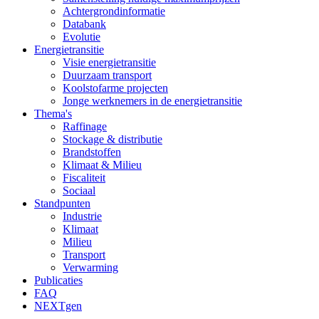
Achtergrondinformatie
Databank
Evolutie
Energietransitie
Visie energietransitie
Duurzaam transport
Koolstofarme projecten
Jonge werknemers in de energietransitie
Thema's
Raffinage
Stockage & distributie
Brandstoffen
Klimaat & Milieu
Fiscaliteit
Sociaal
Standpunten
Industrie
Klimaat
Milieu
Transport
Verwarming
Publicaties
FAQ
NEXTgen