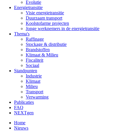
Evolutie
Energietransitie
Visie energietransitie
Duurzaam transport
Koolstofarme projecten
Jonge werknemers in de energietransitie
Thema's
Raffinage
Stockage & distributie
Brandstoffen
Klimaat & Milieu
Fiscaliteit
Sociaal
Standpunten
Industrie
Klimaat
Milieu
Transport
Verwarming
Publicaties
FAQ
NEXTgen
Home
Nieuws