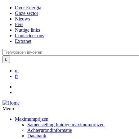
Overslaan
Over Energia
en
Onze sector
naar
Nieuws
de
Pers
inhoud
Nuttige links
gaan
Contacteer ons
Extranet
Trefwoorden
invoeren
nl
fr
Menu
Maximumprijzen
Samenstelling huidige maximumprijzen
Achtergrondinformatie
Databank